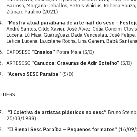
Barroso, Morgana Ceballos, Petrus Vinicius, Rebeca Souza,
Zilmarc Paulino (2021)
“Mostra atual paraibana de arte naif do sesc – Festej
André Santos, Gildo Xavier, José Alvez, Célia Gondim, Clóvis
Lucena, Lú Maia, Guaruguazi, Dadá Venceslau, José Felipe, 
Leticia Lucena, Laucilene Rocha, Lina Ganem, Babá Santan
EXPOSESC
“Ensaios”
Potira Maia (S/D)
ARTESESC
“Canudos: Gravuras de Adir Botelho”
(S/D)
“Acervo SESC Paraíba”
(S/D)
OLDERS
“I Coletiva de artistas plásticos no sesc”
Bruno Steinba
25/03/1988)
“II Bienal Sesc Paraíba – Pequenos formatos”
(16/09/