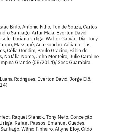
aac Brito, Antonio Filho, Ton de Souza, Carlos
ndro Santiago, Artur Maia, Everton David,
sele, Luciana Urtiga, Walter Galvão, Dia, Tony
 Trappo, Massapê, Ana Gondim, Adriano Dias,
nes, Célia Gondim, Paulo Gracino, Fábio de
es, Natália Nome, John Monteiro, Julie Caroline
ampina Grande (08/2014)/ Sesc Guarabira
l, Luana Rodrigues, Everton David, Jorge Elô,
014)
fect, Raquel Stanick, Tony Neto, Conceição
a Urtiga, Rafael Passos, Emanuel Guedes,
antiago, Wênio Pinheiro, Allyne Eloy, Gildo