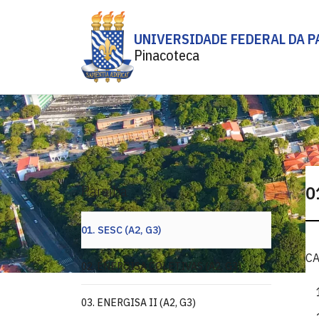
UNIVERSIDADE FEDERAL DA P
Pinacoteca
Paraíba
0
01. SESC (A2, G3)
C
02. ENERGISA COLETIVAS (A2, G3)
03. ENERGISA II (A2, G3)