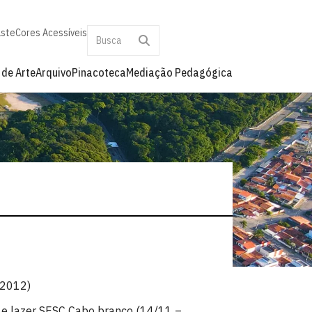
aste
Cores Acessíveis
 de Arte
Arquivo
Pinacoteca
Mediação Pedagógica
/2012)
 e lazer SESC Cabo branco (14/11 –