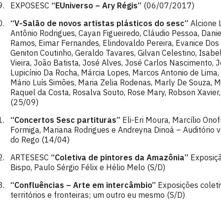
EXPOSESC
“EUniverso – Ary Régis”
(06/07/2017)
“V-Salão de novos artistas plásticos do sesc”
Alcione L
Antônio Rodrigues, Cayan Figueiredo, Cláudio Pessoa, Dani
Ramos, Eimar Fernandes, Elindovaldo Pereira, Evanice Dos
Geniton Coutinho, Geraldo Tavares, Gilvan Celestino, Isabel
Vieira, João Batista, José Alves, José Carlos Nascimento, Jo
Lupicínio Da Rocha, Márcia Lopes, Marcos Antonio de Lima, 
Mário Luís Simões, Maria Zelia Rodenas, Marly De Souza, M
Raquel da Costa, Rosalva Souto, Rose Mary, Robson Xavier,
(25/09)
“Concertos Sesc partituras”
Eli-Eri Moura, Marcílio Onof
Formiga, Mariana Rodrigues e Andreyna Dinoá – Auditório 
do Rego (14/04)
ARTESESC
“Coletiva de pintores da Amazônia”
Exposiçã
Bispo, Paulo Sérgio Félix e Hélio Melo (S/D)
“Confluências – Arte em intercâmbio”
Exposições coleti
territórios e fronteiras; um outro eu mesmo (S/D)