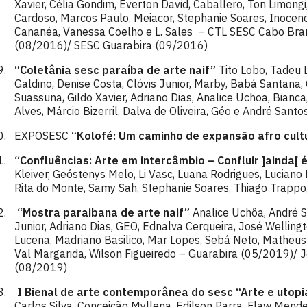
Xavier, Célia Gondim, Everton David, Caballero, Ton Limong
Cardoso, Marcos Paulo, Meiacor, Stephanie Soares, Inocenc
Cananéa, Vanessa Coelho e L. Sales – CTL SESC Cabo Br
(08/2016)/ SESC Guarabira (09/2016)
“Coletânia sesc paraíba de arte naif”
Tito Lobo, Tadeu L
Galdino, Denise Costa, Clóvis Junior, Marby, Babá Santana,
Suassuna, Gildo Xavier, Adriano Dias, Analice Uchoa, Bianca
Alves, Márcio Bizerril, Dalva de Oliveira, Géo e André Sant
EXPOSESC
“Kolofé: Um caminho de expansão afro cult
“Confluências: Arte em intercâmbio – Confluir ]ainda[ 
Kleiver, Geóstenys Melo, Li Vasc, Luana Rodrigues, Luciano 
Rita do Monte, Samy Sah, Stephanie Soares, Thiago Trapp
“Mostra paraibana de arte naif”
Analice Uchôa, André S
Junior, Adriano Dias, GEO, Ednalva Cerqueira, José Wellingto
Lucena, Madriano Basilico, Mar Lopes, Sebá Neto, Matheus M
Val Margarida, Wilson Figueiredo – Guarabira (05/2019)/
(08/2019)
I Bienal de arte contemporânea do sesc “Arte e utop
Carlos Silva, Conceição Myllena, Edilson Parra, Flaw Mende