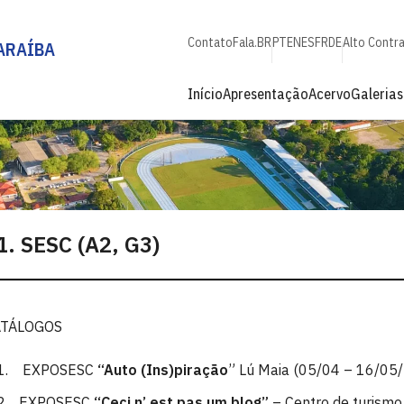
Contato
Fala.BR
PT
EN
ES
FR
DE
Alto Contr
ARAÍBA
Início
Apresentação
Acervo
Galerias
1. SESC (A2, G3)
ATÁLOGOS
EXPOSESC
“Auto (Ins)piração
” Lú Maia (05/04 – 16/05
EXPOSESC
“Ceci n’ est pas um blog”
– Centro de turismo