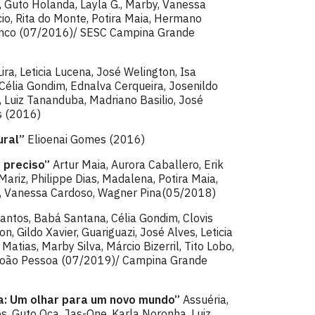
i, Guto Holanda, Layla G., Marby, Vanessa
io, Rita do Monte, Potira Maia, Hermano
anco (07/2016)/ SESC Campina Grande
ira, Leticia Lucena, José Welington, Isa
 Célia Gondim, Ednalva Cerqueira, Josenildo
, Luiz Tananduba, Madriano Basilio, José
os (2016)
ural”
Elioenai Gomes (2016)
é preciso”
Artur Maia, Aurora Caballero, Erik
Mariz, Philippe Dias, Madalena, Potira Maia,
o, Vanessa Cardoso, Wagner Pina(05/2018)
antos, Babá Santana, Célia Gondim, Clovis
n, Gildo Xavier, Guariguazi, José Alves, Leticia
atias, Marby Silva, Márcio Bizerril, Tito Lobo,
 João Pessoa (07/2019)/ Campina Grande
ia: Um olhar para um novo mundo”
Assuéria,
s, Guto Oca, Jas-One, Karla Noronha, Luiz