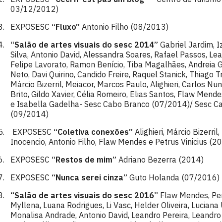
03/12/2012)
EXPOSESC
“Fluxo”
Antonio Filho (08/2013)
“Salão de artes visuais do sesc 2014”
Gabriel Jardim, Iz
Silva, Antonio David, Alessandra Soares, Rafael Passos, Lea
Felipe Lavorato, Ramon Benício, Tiba Magalhães, Andreia Gi
Neto, Davi Quirino, Candido Freire, Raquel Stanick, Thiago
Márcio Bizerril, Meiacor, Marcos Paulo, Alighieri, Carlos Nu
Brito, Gildo Xavier, Célia Romeiro, Elias Santos, Flaw Mend
e Isabella Gadelha- Sesc Cabo Branco (07/2014)/ Sesc C
(09/2014)
EXPOSESC
“Coletiva conexões”
Alighieri, Márcio Bizerri
Inocencio, Antonio Filho, Flaw Mendes e Petrus Vinicius (2
EXPOSESC
“Restos de mim”
Adriano Bezerra (2014)
EXPOSESC
“Nunca serei cinza”
Guto Holanda (07/2016)
“Salão de artes visuais do sesc 2016”
Flaw Mendes, Per
Myllena, Luana Rodrigues, Li Vasc, Helder Oliveira, Lucian
Monalisa Andrade, Antonio David, Leandro Pereira, Leandro S