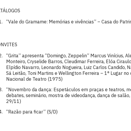
ATÁLOGOS
“Vale do Gramame: Memórias e vivências” – Casa do Patr
ONVITES
“Grita” apresenta “Domingo, Zeppelin” Marcus Vinícius, Al
Monteiro, Cryselide Barros, Cleudimar Ferreira, Elóa Cirau
Elpídio Navarro, Leonardo Nogueira, Luiz Carlos Candido, 
Sá Leitão, Toni Martins e Wellington Ferreira – 1° Lugar n
Nacional de Teatro (1975)
“Novembro da dança: Espetáculos em praças e teatros, mos
debates, seminário, mostra de videodança, dança de salão
29/11)
“Razão para ficar” (S/D)