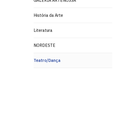
GALERIA ARTENOSSA
História da Arte
Literatura
NORDESTE
Teatro/Dança
Pinacoteca
Biblioteca Central 2º Andar - Campus I
Cidade Universitária, João Pessoa - Para
CEP: 58.051-900
Telefone: +55 (83) 3209-8527