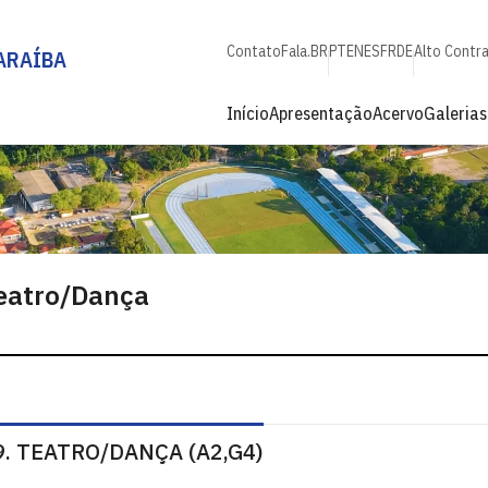
Contato
Fala.BR
PT
EN
ES
FR
DE
Alto Contr
ARAÍBA
Início
Apresentação
Acervo
Galerias
eatro/Dança
9. TEATRO/DANÇA (A2,G4)