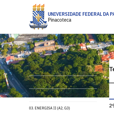
UNIVERSIDADE FEDERAL DA P
Pinacoteca
Paraíba
T
01. SESC (A2, G3)
02. ENERGISA COLETIVAS (A2, G3)
2
03. ENERGISA II (A2, G3)