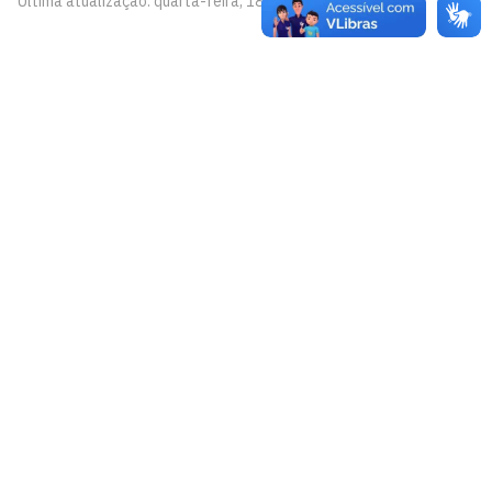
Última atualização: quarta-feira, 18 de junho de 2025
Pinacoteca
Biblioteca Central 2º Andar - Campus I
Cidade Universitária, João Pessoa - Paraíba
CEP: 58.051-900
Telefone: +55 (83) 3209-8527
Contato