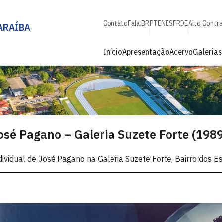
Contato
Fala.BR
PT
EN
ES
FR
DE
Alto Contr
ARAÍBA
Início
Apresentação
Acervo
Galerias
osé Pagano – Galeria Suzete Forte (1989
dividual de José Pagano na Galeria Suzete Forte, Bairro dos E