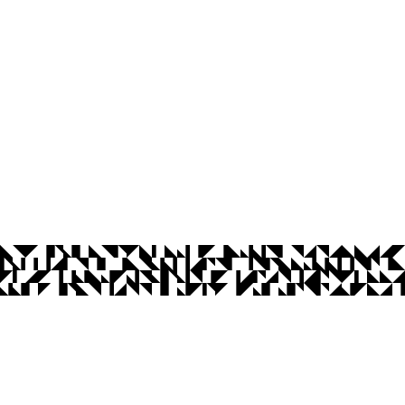
íba
Ouvidoria
Acesso à Informação
CoMu
Acessibilidade
Dad