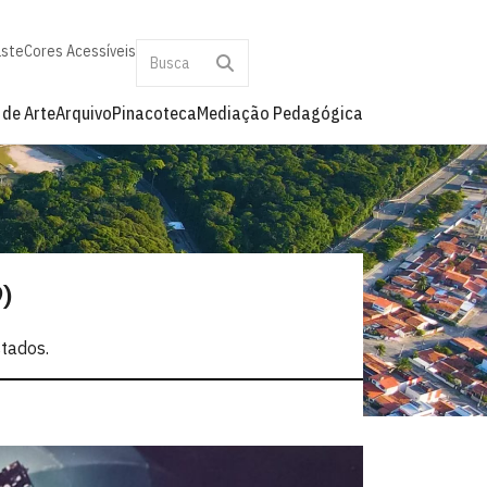
aste
Cores Acessíveis
 de Arte
Arquivo
Pinacoteca
Mediação Pedagógica
)
stados.