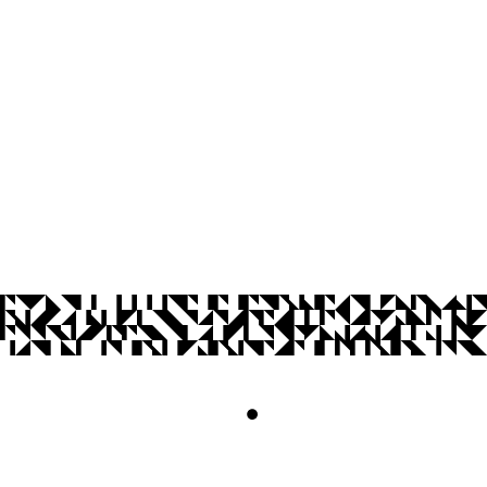
Cidade Universitária, João Pessoa - Para
CEP: 58.051-900
Telefone: +55 (83) 3209-8527
Contato
© 2026 Universidade Federal da Paraíba.
Acesso à
Informação