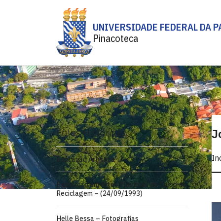
UNIVERSIDADE FEDERAL DA P
Pinacoteca
Fotos Históricas
J
In
Educação Artística
Exposição em Artes Plásticas do Curso de
Reciclagem – (24/09/1993)
Helle Bessa – Fotografias