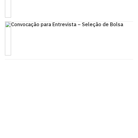
Convocação para Entrevista – Seleção de Bolsa
Pinacoteca
Biblioteca Central 2º Andar - Campus I
Cidade Universitária, João Pessoa - Paraíba
CEP: 58.051-900
Telefone: +55 (83) 3209-8527
Contato