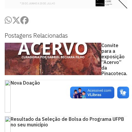
Postagens Relacionadas
Convite
para a
exposição
“Acervo”
da
Pinacoteca.
Nova Doação
Resultado da Seleção de Bolsa do Programa UFPB
no seu município