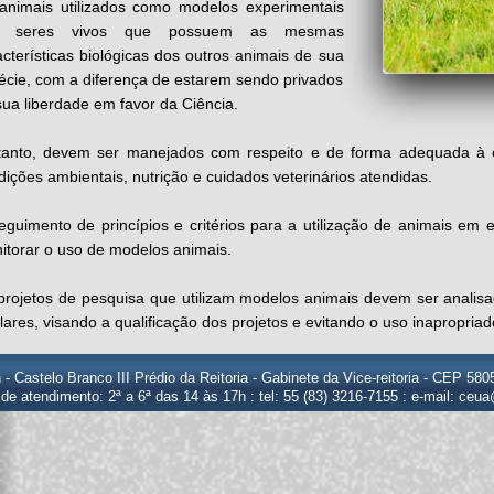
animais utilizados como modelos experimentais
o seres vivos que possuem as mesmas
acterísticas biológicas dos outros animais de sua
écie, com a diferença de estarem sendo privados
sua liberdade em favor da Ciência.
tanto, devem ser manejados com respeito e de forma adequada à es
dições ambientais, nutrição e cuidados veterinários atendidas.
eguimento de princípios e critérios para a utilização de animais em ex
itorar o uso de modelos animais.
projetos de pesquisa que utilizam modelos animais devem ser analis
lares, visando a qualificação dos projetos e evitando o uso inapropria
n - Castelo Branco III Prédio da Reitoria - Gabinete da Vice-reitoria - CEP 5
 de atendimento: 2ª a 6ª das 14 às 17h : tel: 55 (83) 3216-7155 : e-mail: ceu