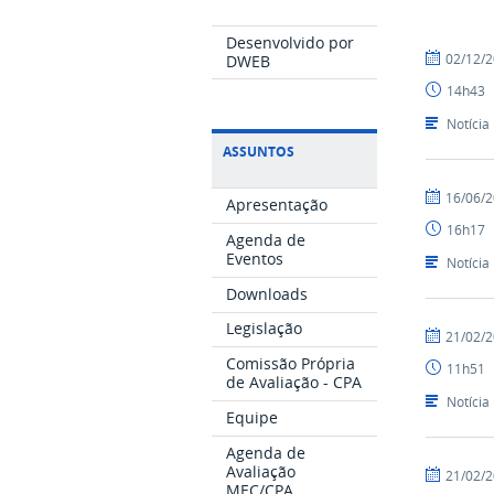
Desenvolvido por
por
publicado
02/12/
DWEB
Nilson
14h43
Notícia
ASSUNTOS
por
publicado
16/06/
Apresentação
Nilson
16h17
Agenda de
Eventos
Notícia
Downloads
Legislação
por
publicado
21/02/
Nilson
Comissão Própria
11h51
de Avaliação - CPA
Notícia
Equipe
Agenda de
Avaliação
por
publicado
21/02/
MEC/CPA
Nilson