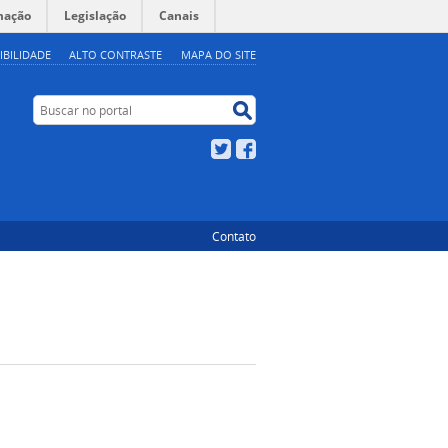
mação
Legislação
Canais
IBILIDADE
ALTO CONTRASTE
MAPA DO SITE
Buscar no portal
Buscar no portal
Twitter
Facebook
Contato