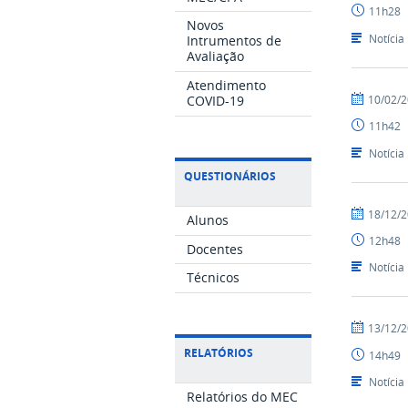
11h28
Novos
Notícia
Intrumentos de
Avaliação
Atendimento
por
publicado
10/02/
COVID-19
Nilson
11h42
Notícia
QUESTIONÁRIOS
por
publicado
18/12/
Alunos
Nilson
12h48
Docentes
Notícia
Técnicos
por
publicado
13/12/
Nilson
RELATÓRIOS
14h49
Notícia
Relatórios do MEC