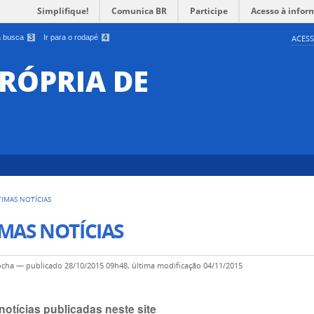
Simplifique!
Comunica BR
Participe
Acesso à infor
 a busca
3
Ir para o rodapé
4
ACESS
RÓPRIA DE
TIMAS NOTÍCIAS
MAS NOTÍCIAS
ocha
—
publicado
28/10/2015 09h48,
última modificação
04/11/2015
notícias publicadas neste site