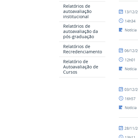
Relatórios de
autoavaliação
por
publicado
13/12/
institucional
Nilson
14h34
Relatórios de
Notícia
autoavaliação da
pós-graduação
Relatórios de
por
publicado
06/12/
Recredenciamento
Nilson
12h01
Relatório de
Autoavaliação de
Notícia
Cursos
por
publicado
03/12/
Nilson
16h57
Notícia
por
publicado
28/11/
Nilson
13h11