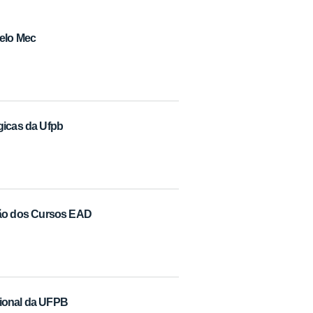
pelo Mec
gicas da Ufpb
ão dos Cursos EAD
cional da UFPB