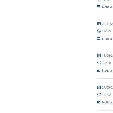
Notícia
por
publicado
22/11/
Nilson
14h35
Notícia
por
publicado
13/06/
Nilson
17h38
Notícia
por
publicado
27/05/
Nilson
13h02
Notícia