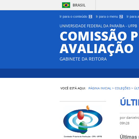
BRASIL
Ir para o conteúdo
1
Ir para o menu
2
Ir para
UNIVERSIDADE FEDERAL DA PARAÍBA - UFPB
COMISSÃO P
AVALIAÇÃO
GABINETE DA REITORA
VOCÊ ESTÁ AQUI:
PÁGINA INICIAL
>
COLEÇÕES
>
ÚL
ÚLTI
por
danielr
09h28
Últimas 