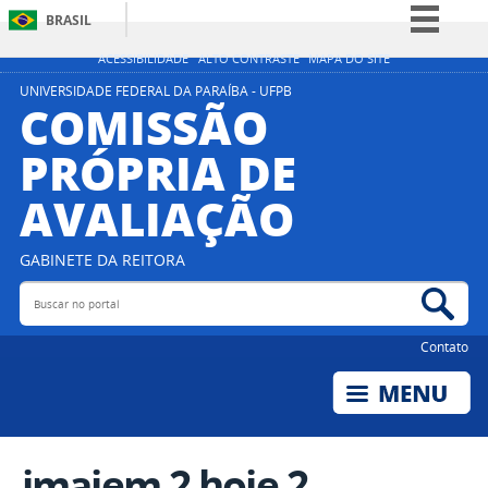
BRASIL
Simplifique!
ACESSIBILIDADE
ALTO CONTRASTE
MAPA DO SITE
Comunica BR
UNIVERSIDADE FEDERAL DA PARAÍBA - UFPB
COMISSÃO
Participe
PRÓPRIA DE
Acesso à informação
AVALIAÇÃO
Legislação
Canais
GABINETE DA REITORA
Buscar no portal
Bus
Contato
imajem 2 hoje 2