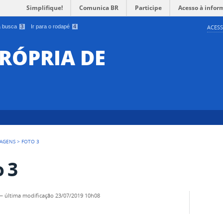
Simplifique!
Comunica BR
Participe
Acesso à infor
 a busca
3
Ir para o rodapé
4
ACESS
RÓPRIA DE
AGENS
>
FOTO 3
o 3
—
última modificação
23/07/2019 10h08