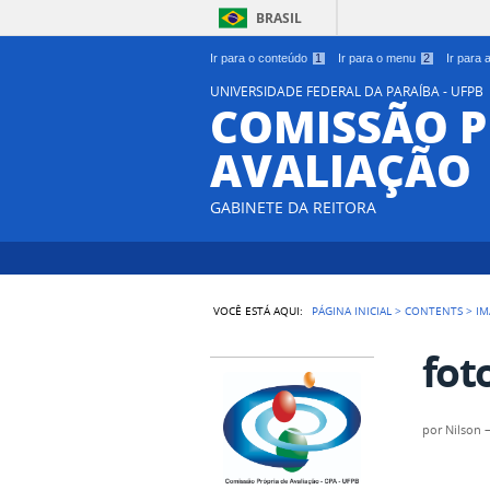
BRASIL
Ir para o conteúdo
1
Ir para o menu
2
Ir para
UNIVERSIDADE FEDERAL DA PARAÍBA - UFPB
COMISSÃO P
AVALIAÇÃO
GABINETE DA REITORA
VOCÊ ESTÁ AQUI:
PÁGINA INICIAL
>
CONTENTS
>
IM
fot
por
Nilson