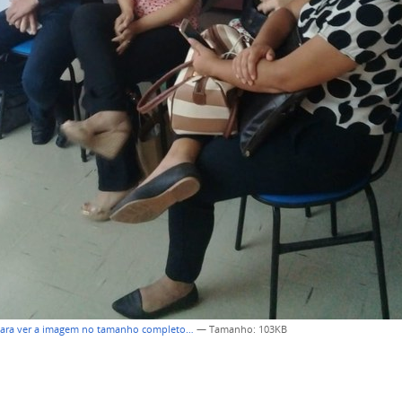
para ver a imagem no tamanho completo…
—
Tamanho
: 103KB