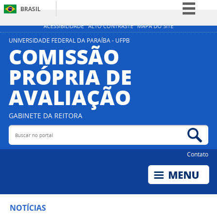
BRASIL
Simplifique!
ACESSIBILIDADE
ALTO CONTRASTE
MAPA DO SITE
Comunica BR
UNIVERSIDADE FEDERAL DA PARAÍBA - UFPB
COMISSÃO
Participe
PRÓPRIA DE
Acesso à informação
AVALIAÇÃO
Legislação
Canais
GABINETE DA REITORA
Buscar no portal
Bus
Contato
NOTÍCIAS