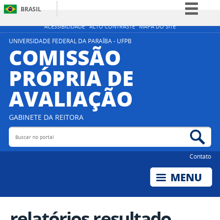
BRASIL
Simplifique!
ACESSIBILIDADE
ALTO CONTRASTE
MAPA DO SITE
Comunica BR
UNIVERSIDADE FEDERAL DA PARAÍBA - UFPB
COMISSÃO
Participe
PRÓPRIA DE
Acesso à informação
AVALIAÇÃO
Legislação
Canais
GABINETE DA REITORA
Buscar no portal
Bus
Contato
relatórios resultado