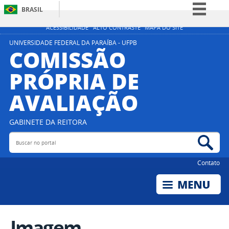
BRASIL
Simplifique!
ACESSIBILIDADE
ALTO CONTRASTE
MAPA DO SITE
Comunica BR
UNIVERSIDADE FEDERAL DA PARAÍBA - UFPB
COMISSÃO
Participe
PRÓPRIA DE
Acesso à informação
AVALIAÇÃO
Legislação
Canais
GABINETE DA REITORA
Buscar no portal
Bus
Contato
Imagem