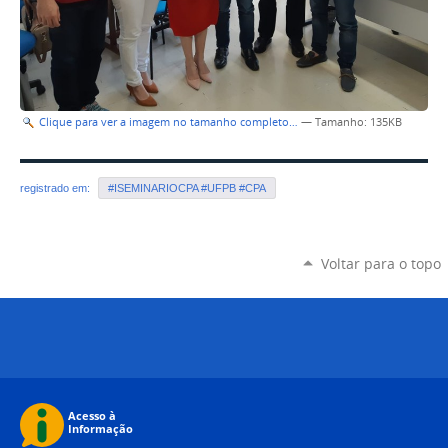
Clique para ver a imagem no tamanho completo…
—
Tamanho
: 135KB
registrado em:
#ISEMINARIOCPA #UFPB #CPA
Voltar para o topo