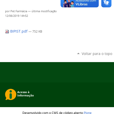
por
Pet Farmácia
—
última modificação
12/06/2019 14h52
BIPIST.pdf
— 752 KB
Voltar para o topo
Desenvolvido com o CMS de código aberto
Plone