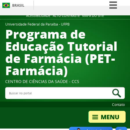
BRASIL
Simplifique!
ACESSIBILIDADE
ALTO CONTRASTE
MAPA DO SITE
Comunica BR
Universidade Federal da Paraíba - UFPB
Programa de
Participe
Educação Tutorial
Acesso à informação
de Farmácia (PET-
Legislação
Canais
Farmácia)
CENTRO DE CIÊNCIAS DA SAÚDE - CCS
Buscar no portal
Bus
Contato