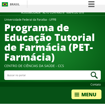
BRASIL
Simplifique!
ACESSIBILIDADE
ALTO CONTRASTE
MAPA DO SITE
Comunica BR
Universidade Federal da Paraíba - UFPB
Programa de
Participe
Educação Tutorial
Acesso à informação
de Farmácia (PET-
Legislação
Canais
Farmácia)
CENTRO DE CIÊNCIAS DA SAÚDE - CCS
Buscar no portal
Bus
Contato