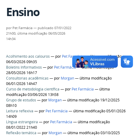
Ensino
por
Pet Farmácia
—
publicado
07/01/2022
21h00,
última modificação
06/05/2026
14h34
Acolhimento aos calouros ​
—
por
Pet Farmácia
— última modificação
06/03/2026 09h35
Boletins Informativos
—
por
Pet Farmácia
— última modificação
28/05/2026 16h17
Consultorias acadêmicas
—
por
Morgan
— última modificação
06/01/2026 14h47
Curso de metodologia científica
—
por
Pet Farmácia
— última
modificação 03/06/2026 13h58
Grupo de estudos
—
por
Morgan
— última modificação 19/12/2025
08h10
Leitura reflexiva
—
por
Pet Farmácia
— última modificação 05/01/2026
14h09
Língua estrangeira
—
por
Pet Farmácia
— última modificação
08/01/2022 21h40
Reflexão temática
—
por
Morgan
— última modificação 03/10/2025