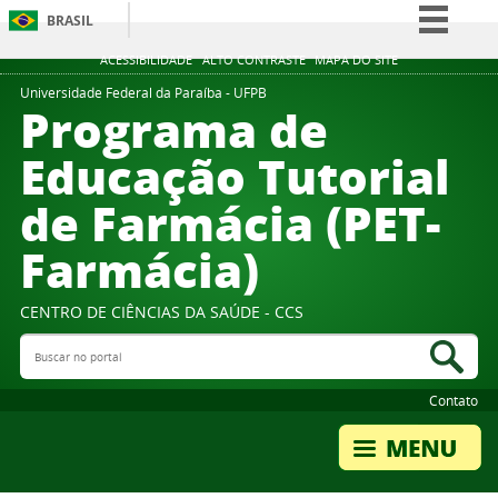
BRASIL
Simplifique!
ACESSIBILIDADE
ALTO CONTRASTE
MAPA DO SITE
Comunica BR
Universidade Federal da Paraíba - UFPB
Programa de
Participe
Educação Tutorial
Acesso à informação
de Farmácia (PET-
Legislação
Canais
Farmácia)
CENTRO DE CIÊNCIAS DA SAÚDE - CCS
Buscar no portal
Bus
Contato