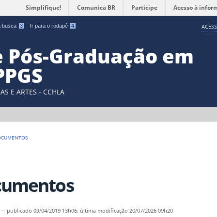
Simplifique!
Comunica BR
Participe
Acesso à infor
 a busca
3
Ir para o rodapé
4
ACESS
e Pós-Graduação em
 PPGS
AS E ARTES - CCHLA
OCUMENTOS
cumentos
—
publicado
09/04/2019 13h06,
última modificação
20/07/2026 09h20