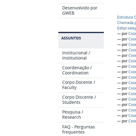
Desenvolvido por
GWEB
Estrutura 
Chamada pa
Edital sele
—
por
Coo
ASSUNTOS
—
por
Coo
—
por
Coo
—
por
Coo
Institucional /
—
por
Coo
Institutional
—
por
Coo
—
por
Coo
Coordenação /
—
por
Coo
Coordination
—
por
Coo
Corpo Docente /
—
por
Coo
Faculty
—
por
Coo
—
por
Coo
Corpo Discente /
—
por
Coo
Students
—
por
Coo
—
por
Coo
Pesquisa /
—
por
Coo
Research
—
por
Coo
FAQ - Perguntas
frequentes