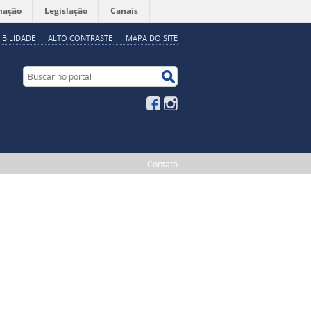
mação
Legislação
Canais
IBILIDADE
ALTO CONTRASTE
MAPA DO SITE
Buscar no portal
Buscar no portal
Facebook
Instagram
Contato