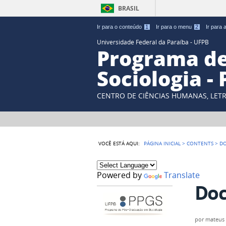
BRASIL
Ir para o conteúdo
1
Ir para o menu
2
Ir para
Universidade Federal da Paraíba - UFPB
Programa d
Sociologia -
CENTRO DE CIÊNCIAS HUMANAS, LETR
VOCÊ ESTÁ AQUI:
PÁGINA INICIAL
>
CONTENTS
>
D
Powered by
Translate
Do
por
mateus