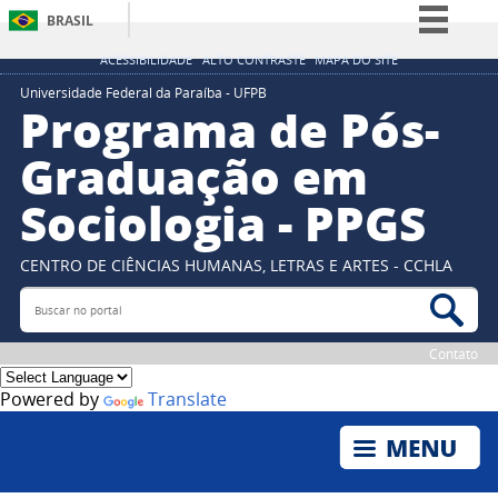
BRASIL
Simplifique!
ACESSIBILIDADE
ALTO CONTRASTE
MAPA DO SITE
Comunica BR
Universidade Federal da Paraíba - UFPB
Programa de Pós-
Participe
Graduação em
Acesso à informação
Sociologia - PPGS
Legislação
Canais
CENTRO DE CIÊNCIAS HUMANAS, LETRAS E ARTES - CCHLA
Buscar no portal
Bus
Contato
Powered by
Translate