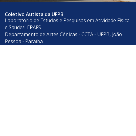
Coletivo Autista da UFPB
Laboratório de Estudos e Pesquisas em Atividade Física
e Saúde/LEPAFS
Departamento de Artes Cênicas - CCTA - UFPB, João
Pessoa - Paraíba
CEP: 58.051-900
Telefone: +55 (83) 3216-7200
Acesso à
Informação
© 2026 Universidade Federal da Paraíba.
Ouvidoria
Acesso à Informação
Acessibilidade
Dados Abertos UFPB
Privacidade e Proteção de Dados