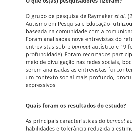
O que os(as) pesquisadores fizeram?
O grupo de pesquisa de Raymaker
et al.
(2
Autismo em Pesquisa e Educação- utilizo
baseada na comunidade com a comunidade
Foram analisadas nove entrevistas do re
entrevistas sobre
burnout
autístico e 19 
profundidade). Foram recrutados partici
meio de divulgação nas redes sociais, bo
serem analisadas as entrevistas foi con
um contexto social mais profundo, proc
expressivos.
Quais foram os resultados do estudo?
As principais características do
burnout
au
habilidades e tolerância reduzida a estím