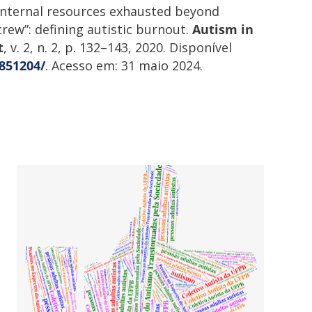
 internal resources exhausted beyond
rew”: defining autistic burnout.
Autism in
t
, v. 2, n. 2, p. 132–143, 2020. Disponível
851204/
. Acesso em: 31 maio 2024.