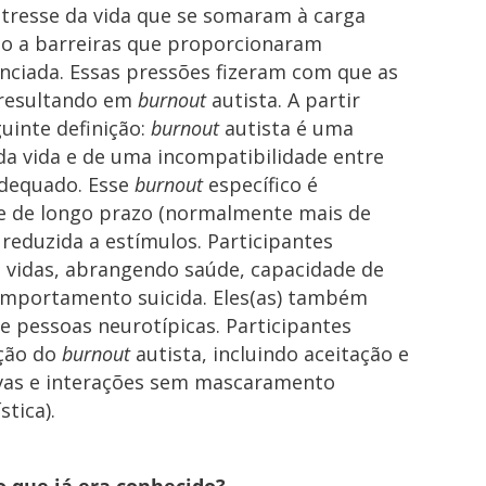
tresse da vida que se somaram à carga
o a barreiras que proporcionaram
enciada. Essas pressões fizeram com que as
 resultando em
burnout
autista. A partir
uinte definição:
burnout
autista é uma
da vida e de uma incompatibilidade entre
adequado. Esse
burnout
específico é
 e de longo prazo (normalmente mais de
 reduzida a estímulos. Participantes
 vidas, abrangendo saúde, capacidade de
comportamento suicida. Eles(as) também
e pessoas neurotípicas. Participantes
ação do
burnout
autista, incluindo aceitação e
tivas e interações sem mascaramento
tica).
 que já era conhecido?