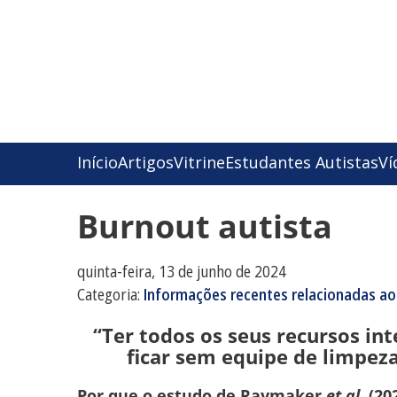
Início
Artigos
Vitrine
Estudantes Autistas
Ví
Burnout autista
quinta-feira, 13 de junho de 2024
Categoria:
Informações recentes relacionadas ao
“Ter todos os seus recursos in
ficar sem equipe de limpeza
Por que o estudo de Raymaker
et al.
(202