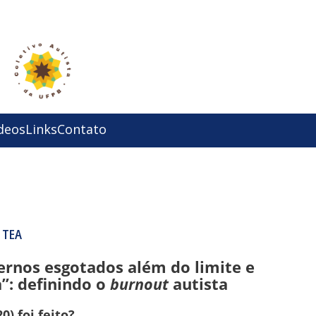
deos
Links
Contato
 TEA
ternos esgotados além do limite e
”: definindo o
burnout
autista
0) foi feito?