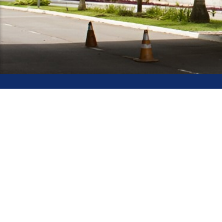
Comissão Especial de Heteroi
Universidade Federal da Para
Cidade Universitária, João Pes
CEP: 58.051-900
Telefone: +55 (83) 3048-8556
Horário de Atendimento: 08:00
Contato
© 2026 Universidade Federal da Paraíba.