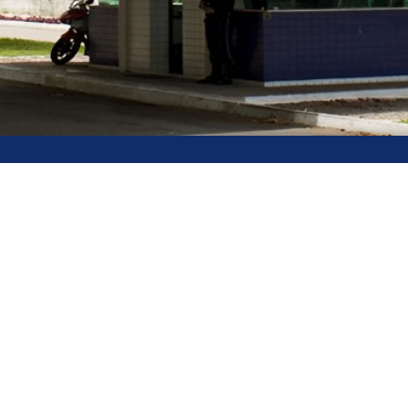
dentificação Institucional
íba - UFPB Campus I
soa - Paraíba
 às 17:00
Ouvidoria
Acesso à Informação
Acessibilidade
D