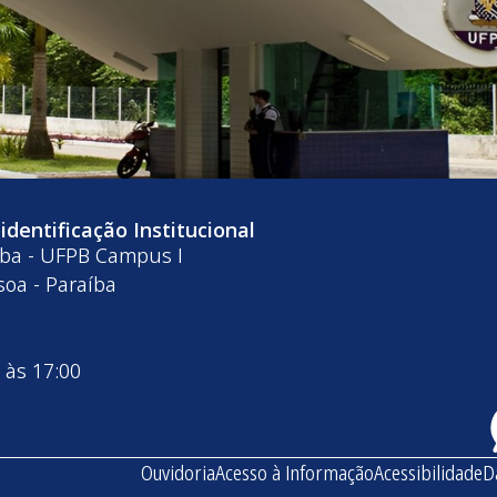
dentificação Institucional
íba - UFPB Campus I
soa - Paraíba
 às 17:00
Ouvidoria
Acesso à Informação
Acessibilidade
D