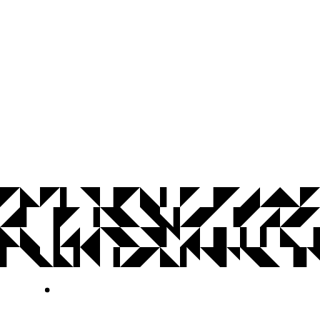
© 2026 Universidade Federal da Paraíba.
Ouvidoria
Acesso à Informação
CoMu
Acessibilidade
Dados Abertos UFPB
Privacidade e Proteção de Dados
Acesso à
Informação