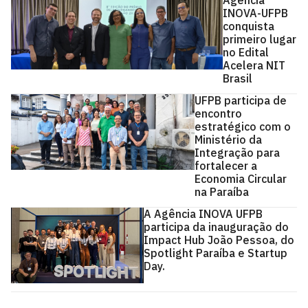
Agência
INOVA-UFPB
conquista
primeiro lugar
no Edital
Acelera NIT
Brasil
UFPB participa de
encontro
estratégico com o
Ministério da
Integração para
fortalecer a
Economia Circular
na Paraíba
A Agência INOVA UFPB
participa da inauguração do
Impact Hub João Pessoa, do
Spotlight Paraíba e Startup
Day.