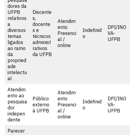
pesquisa
dores da
UFPB
Discente
relativos
s,
Atendim
a
docente
ento
DPI/INO
diversos
s e
Indefinid
Presenci
VA-
temas
técnicos
o
al /
UFPB
ligados
administ
online
ao ramo
rativos
da
da UFPB
propried
ade
intelectu
al
Atendim
Atendim
ento ao
Público
ento
DPI/INO
pesquisa
Indefinid
externo
Presenci
VA-
dor
o
à UFPB
al /
UFPB
indepen
online
dente
Parecer