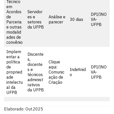
Técnico
em
Acordos
Servidor
DPI/INO
de
es e
Análise e
30 dias
VA-
Parceria
setores
parecer
UFPB
e outras
da UFPB
modalid
ades de
convênio
Implem
Discente
entar a
s,
política
Clique
docente
de
aqui:
DPI/INO
s e
Indefinid
propried
Comunic
VA-
técnicos
o
ade
ação de
UFPB
administ
intelectu
Criação
rativos
al da
da UFPB
UFPB
Elaborado: Out.2025