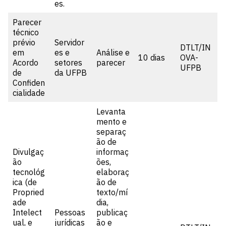
es.
Parecer
técnico
prévio
Servidor
DTLT/IN
em
es e
Análise e
10 dias
OVA-
Acordo
setores
parecer
UFPB
de
da UFPB
Confiden
cialidade
Levanta
mento e
separaç
ão de
Divulgaç
informaç
ão
ões,
tecnológ
elaboraç
ica (de
ão de
Propried
texto/mí
ade
dia,
Intelect
Pessoas
publicaç
ual, e
jurídicas
ão e