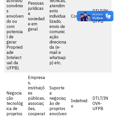
acordos/
técnicas,
Pessoas
convênio
atendim
jurídicas
s
ento
DTLT/IN
e
envolven
individua
Contínuo
OVA-
sociedad
do ou
lizado,
UFPB
e em
com
envio de
geral
potencia
comunic
l de
ação
gerar
direciona
Propried
da (e-
ade
mail e
Intelect
whatsap
ual da
p) etc.
UFPB).
Empresa
s,
instituiçõ
Suporte
Negocia
es
a
ção
públicas,
negociaç
DTLT/IN
Indefinid
tecnológ
associaç
ão de
OVA-
o
ica de
ões,
projetos
UFPB
projetos
cooperat
envolven