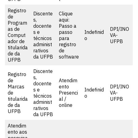
Registro
Discente
Clique
de
s,
aqui:
Program
docente
Passo a
as de
DPI/INO
s e
passo
Indefinid
Comput
VA-
técnicos
para
o
ador de
UFPB
administ
registro
titularida
rativos
de
de da
da UFPB
software
UFPB
Discente
Registro
s,
de
Atendim
docente
Marcas
ento
DPI/INO
s e
Indefinid
de
Presenci
VA-
técnicos
o
titularida
al /
UFPB
administ
de da
online
rativos
UFPB
da UFPB
Atendim
ento aos