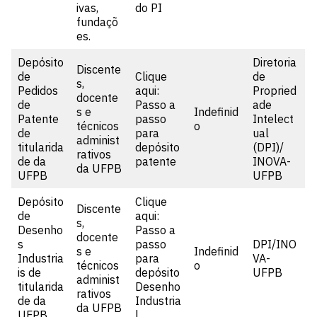
ivas,
do PI
fundaçõ
es.
Depósito
Diretoria
Discente
de
Clique
de
s,
Pedidos
aqui:
Propried
docente
de
Passo a
ade
s e
Indefinid
Patente
passo
Intelect
técnicos
o
de
para
ual
administ
titularida
depósito
(DPI)/
rativos
de da
patente
INOVA-
da UFPB
UFPB
UFPB
Depósito
Clique
Discente
de
aqui:
s,
Desenho
Passo a
docente
s
passo
DPI/INO
s e
Indefinid
Industria
para
VA-
técnicos
o
is de
depósito
UFPB
administ
titularida
Desenho
rativos
de da
Industria
da UFPB
UFPB
l