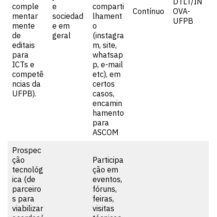
DTLT/IN
comple
e
comparti
Contínuo
OVA-
mentar
sociedad
lhament
UFPB
mente
e em
o
de
geral
(instagra
editais
m, site,
para
whatsap
ICTs e
p, e-mail
competê
etc), em
ncias da
certos
UFPB).
casos,
encamin
hamento
para
ASCOM
Prospec
ção
Participa
tecnológ
ção em
ica (de
eventos,
parceiro
fóruns,
s para
feiras,
viabilizar
visitas