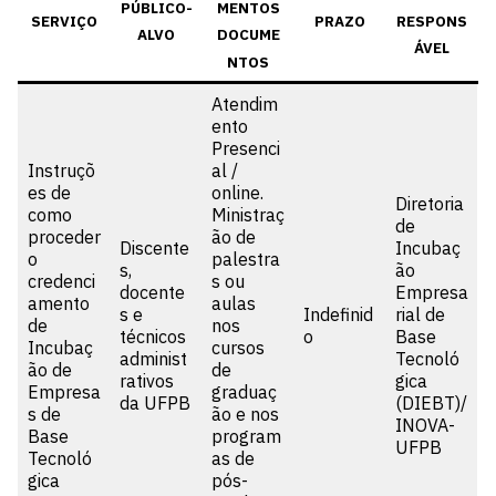
PÚBLICO-
MENTOS
SERVIÇO
PRAZO
RESPONS
ALVO
DOCUME
ÁVEL
NTOS
Atendim
ento
Presenci
Instruçõ
al /
es de
online.
Diretoria
como
Ministraç
de
proceder
ão de
Discente
Incubaç
o
palestra
s,
ão
credenci
s ou
docente
Empresa
amento
aulas
s e
Indefinid
rial de
de
nos
técnicos
o
Base
Incubaç
cursos
administ
Tecnoló
ão de
de
rativos
gica
Empresa
graduaç
da UFPB
(DIEBT)/
s de
ão e nos
INOVA-
Base
program
UFPB
Tecnoló
as de
gica
pós-