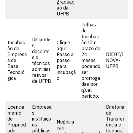
graduaç
ão da
UFPB
Trilhas
de
Incubaç
Discente
Incubaç
Clique
ão têm
s,
ão de
aqui:
prazo de
docente
Empresa
Passo a
24
DIEBT/I
s e
s de
passo
meses,
NOVA-
técnicos
Base
para
podendo
UFPB
administ
Tecnoló
incubaçã
ser
rativos
gica
o
prorroga
da UFPB
das por
igual
período.
Licencia
Empresa
Diretoria
mento
s,
de
de
instituiçõ
Transfer
Negocia
Propried
es
ência e
ção
ade
públicas,
Licencia