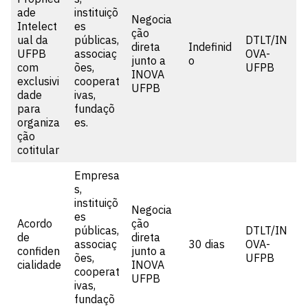
ade
instituiçõ
Negocia
Intelect
es
ção
ual da
públicas,
DTLT/IN
direta
Indefinid
UFPB
associaç
OVA-
junto a
o
com
ões,
UFPB
INOVA
exclusivi
cooperat
UFPB
dade
ivas,
para
fundaçõ
organiza
es.
ção
cotitular
Empresa
s,
instituiçõ
Negocia
es
Acordo
ção
públicas,
DTLT/IN
de
direta
associaç
30 dias
OVA-
confiden
junto a
ões,
UFPB
cialidade
INOVA
cooperat
UFPB
ivas,
fundaçõ