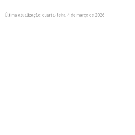
Última atualização: quarta-feira, 4 de março de 2026
Agência UFPB de Inovação Tecnológica
Cidade Universitária, João Pessoa - Paraíba
CEP: 58.051-900
Telefone: +55 (83) 3216-7558
Horário de Atendimento: 8:00 às 12:00 às 13:00 às
17:00
Contato