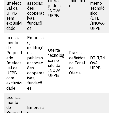
direta
Indefinid
Intelect
associaç
mento
junto a
o
ual da
ões,
Tecnoló
INOVA
UFPB
cooperat
gico
UFPB
sem
ivas,
(DTLT
exclusivi
fundaçõ
/INOVA-
dade
es.
UFPB
Licencia
Empresa
mento
s,
de
instituiçõ
Oferta
Propried
es
Prazos
tecnológ
ade
públicas,
definidos
DTLT/IN
ica no
Intelect
associaç
no Edital
OVA-
site da
ual da
ões,
de
UFPB
INOVA
UFPB
cooperat
Oferta
UFPB
com
ivas,
exclusivi
fundaçõ
dade
es.
Licencia
mento
de
Empresa
Propried
s,