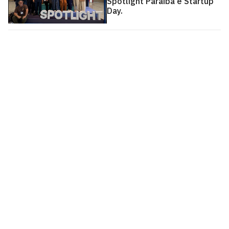
Spotlight Paraíba e Startup
Day.
Agência UFPB de Inovação Tecnológica
Cidade Universitária, João Pessoa - Paraíba
CEP: 58.051-900
Telefone: +55 (83) 3216-7558
Horário de Atendimento: 8:00 às 12:00 às 13:00 às
17:00
Contato