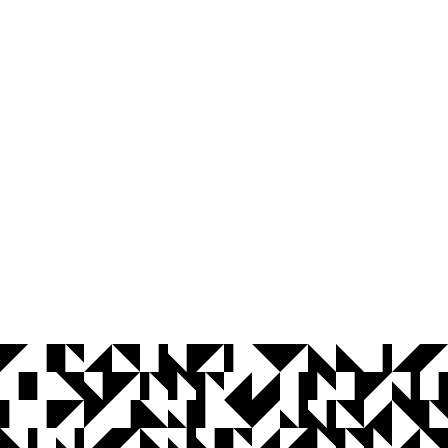
© 2026 Universidade Federal da Paraíba.
Ouvidoria
Acesso à Informação
CoMu
Acessibilidade
Dados Abertos UFPB
Privacidade e Proteção de Dados