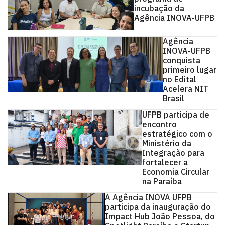
incubação da
Agência INOVA-UFPB
Agência
INOVA-UFPB
conquista
primeiro lugar
no Edital
Acelera NIT
Brasil
UFPB participa de
encontro
estratégico com o
Ministério da
Integração para
fortalecer a
Economia Circular
na Paraíba
A Agência INOVA UFPB
participa da inauguração do
Impact Hub João Pessoa, do