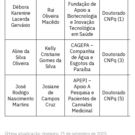
Fundação de
Débora
Rui
Apoio a
Karenine
Doutorado
Oliveira
Biotecnologia
P
Lacerda
CNPq (1)
Macêdo
e Inovação
Gervásio
Tecnológica
em Saúde
CAGEPA –
Kelly
Aline da
Companhia
Cristiane
Doutorado
Silva
de Água e
Gomes da
CNPq (3)
Oliveira
Esgotos da
Silva
Paraíba
APEPI –
José
Josiane
Apoio A
Rodrigo
de
Pesquisa e
Doutorado
P
Nascimento
Campos
Pacientes de
CNPq (5)
Martins
Cruz
Cannabis
Medicinal
Última atualização: domingo, 21 de setembro de 2025