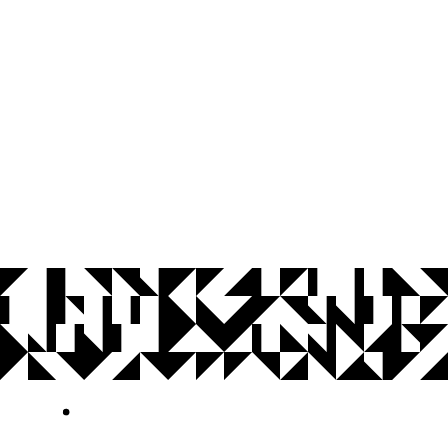
© 2026 Universidade Federal da Paraíba.
Ouvidoria
Acesso à Informação
CoMu
Acessibilidade
Dados Abertos UFPB
Privacidade e Proteção de Dados
Acesso à
Informação