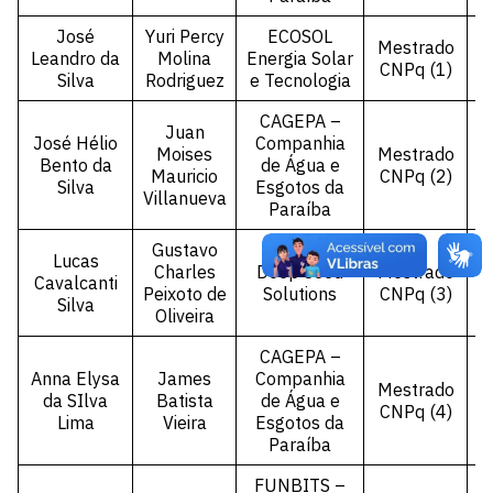
José
Yuri Percy
ECOSOL
Mestrado
Leandro da
Molina
Energia Solar
CNPq (1)
Silva
Rodriguez
e Tecnologia
CAGEPA –
Juan
José Hélio
Companhia
Moises
Mestrado
Bento da
de Água e
Mauricio
CNPq (2)
Silva
Esgotos da
Villanueva
Paraíba
Gustavo
Lucas
Charles
Deep Seed
Mestrado
Cavalcanti
Peixoto de
Solutions
CNPq (3)
Silva
Oliveira
CAGEPA –
Anna Elysa
James
Companhia
Mestrado
da SIlva
Batista
de Água e
CNPq (4)
Lima
Vieira
Esgotos da
Paraíba
FUNBITS –