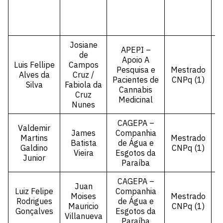
Josiane
APEPI –
de
Apoio A
Luis Fellipe
Campos
Pesquisa e
Mestrado
Alves da
Cruz /
P
Pacientes de
CNPq (1)
Silva
Fabiola da
Cannabis
Cruz
Medicinal
Nunes
CAGEPA –
Valdemir
James
Companhia
Martins
Mestrado
Batista
de Água e
Galdino
CNPq (1)
Vieira
Esgotos da
Junior
Paraíba
CAGEPA –
Juan
Luiz Felipe
Companhia
Moises
Mestrado
Rodrigues
de Água e
Mauricio
CNPq (1)
Gonçalves
Esgotos da
Villanueva
Paraíba