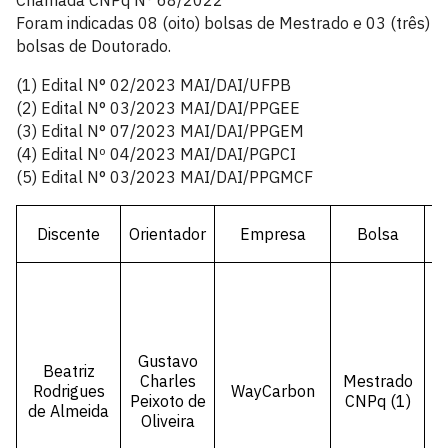
Chamada CNPq N° 68/2022
Foram indicadas 08 (oito) bolsas de Mestrado e 03 (três)
bolsas de Doutorado.
(1) Edital N° 02/2023 MAI/DAI/UFPB
(2) Edital N° 03/2023 MAI/DAI/PPGEE
(3) Edital N° 07/2023 MAI/DAI/PPGEM
(4) Edital Nº 04/2023 MAI/DAI/PGPCI
(5) Edital N° 03/2023 MAI/DAI/PPGMCF
Discente
Orientador
Empresa
Bolsa
P
Gustavo
Beatriz
Charles
Mestrado
Rodrigues
WayCarbon
Peixoto de
CNPq (1)
de Almeida
Oliveira