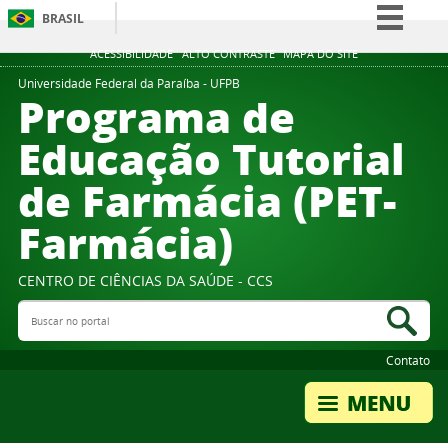
BRASIL
Simplifique!
ACESSIBILIDADE
ALTO CONTRASTE
MAPA DO SITE
Comunica BR
Universidade Federal da Paraíba - UFPB
Programa de
Participe
Educação Tutorial
Acesso à informação
de Farmácia (PET-
Legislação
Canais
Farmácia)
CENTRO DE CIÊNCIAS DA SAÚDE - CCS
Buscar no portal
Bus
Contato