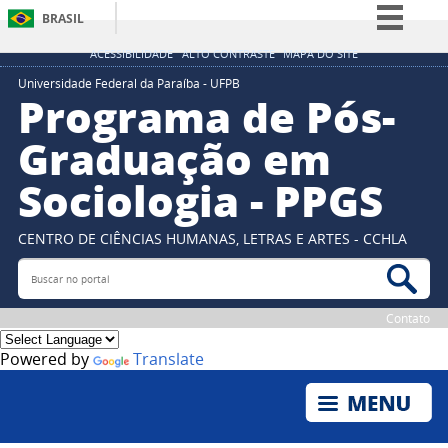
BRASIL
Simplifique!
ACESSIBILIDADE
ALTO CONTRASTE
MAPA DO SITE
Comunica BR
Universidade Federal da Paraíba - UFPB
Programa de Pós-
Participe
Graduação em
Acesso à informação
Sociologia - PPGS
Legislação
Canais
CENTRO DE CIÊNCIAS HUMANAS, LETRAS E ARTES - CCHLA
Buscar no portal
Bus
Contato
Powered by
Translate