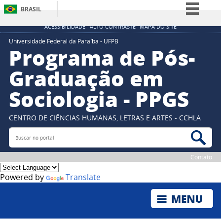
BRASIL
Simplifique!
ACESSIBILIDADE
ALTO CONTRASTE
MAPA DO SITE
Comunica BR
Universidade Federal da Paraíba - UFPB
Programa de Pós-
Participe
Graduação em
Acesso à informação
Sociologia - PPGS
Legislação
Canais
CENTRO DE CIÊNCIAS HUMANAS, LETRAS E ARTES - CCHLA
Buscar no portal
Bus
Contato
Powered by
Translate