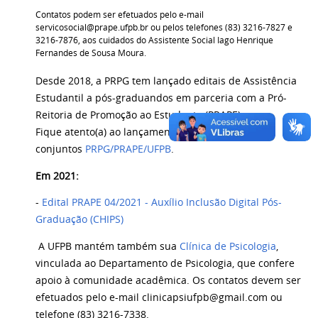
Contatos podem ser efetuados pelo e-mail
servicosocial@prape.ufpb.br ou pelos telefones (83) 3216-7827 e
3216-7876, aos cuidados do Assistente Social Iago Henrique
Fernandes de Sousa Moura.
Desde 2018, a PRPG tem lançado editais de Assistência
Estudantil a pós-graduandos em parceria com a Pró-
Reitoria de Promoção ao Estudante (PRAPE).
Fique atento(a) ao lançamento anual dos editais
conjuntos
PRPG/PRAPE/UFPB
.
Em 2021:
-
Edital PRAPE 04/2021 - Auxílio Inclusão Digital Pós-
Graduação (CHIPS)
A UFPB mantém também sua
Clínica de Psicologia
,
vinculada ao Departamento de Psicologia, que confere
apoio à comunidade acadêmica. Os contatos devem ser
efetuados pelo e-mail clinicapsiufpb@gmail.com ou
telefone (83) 3216-7338.