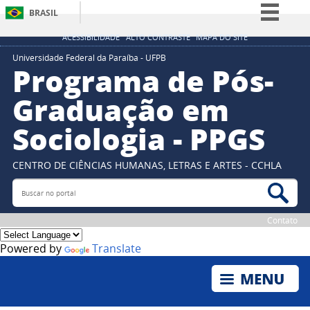
BRASIL
Simplifique!
ACESSIBILIDADE
ALTO CONTRASTE
MAPA DO SITE
Comunica BR
Universidade Federal da Paraíba - UFPB
Programa de Pós-
Participe
Graduação em
Acesso à informação
Sociologia - PPGS
Legislação
Canais
CENTRO DE CIÊNCIAS HUMANAS, LETRAS E ARTES - CCHLA
Buscar no portal
Bus
Contato
Powered by
Translate