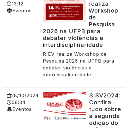
realiza
13:12
Workshop
Eventos
de
Pesquisa
2026 na UFPB para
debater violências e
interdisciplinaridade
RIEV realiza Workshop de
Pesquisa 2026 na UFPB para
debater violências e
interdisciplinaridade
SISV2024:
28/10/2024
Confira
08:34
tudo sobre
Eventos
a segunda
edição do