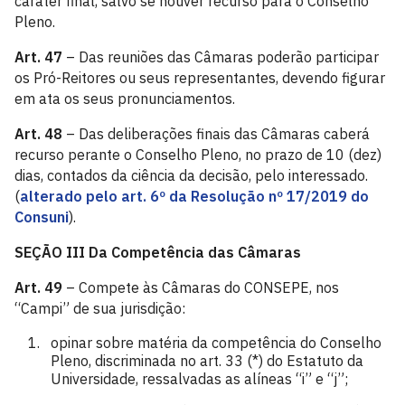
caráter final, salvo se houver recurso para o Conselho
Pleno.
Art. 47
– Das reuniões das Câmaras poderão participar
os Pró-Reitores ou seus representantes, devendo figurar
em ata os seus pronunciamentos.
Art. 48
– Das deliberações finais das Câmaras caberá
recurso perante o Conselho Pleno, no prazo de 10 (dez)
dias, contados da ciência da decisão, pelo interessado.
(
alterado pelo art. 6º da Resolução nº 17/2019 do
Consuni
).
SEÇÃO III
Da Competência das Câmaras
Art. 49
– Compete às Câmaras do CONSEPE, nos
“Campi” de sua jurisdição:
opinar sobre matéria da competência do Conselho
Pleno, discriminada no art. 33 (*) do Estatuto da
Universidade, ressalvadas as alíneas “i” e “j”;