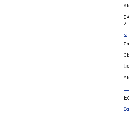
At
D
2º
Co
Ob
Li
At
Eq
Eq