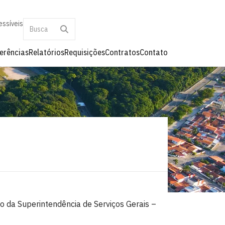
essíveis
erências
Relatórios
Requisições
Contratos
Contato
ão da Superintendência de Serviços Gerais –