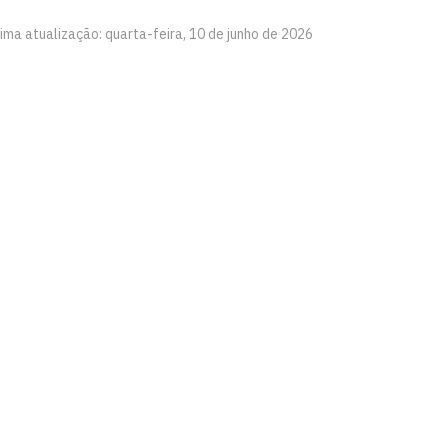
ima atualização: quarta-feira, 10 de junho de 2026
íba
0
Ouvidoria
Acesso à Informação
CoMu
Acessibilidade
Dad