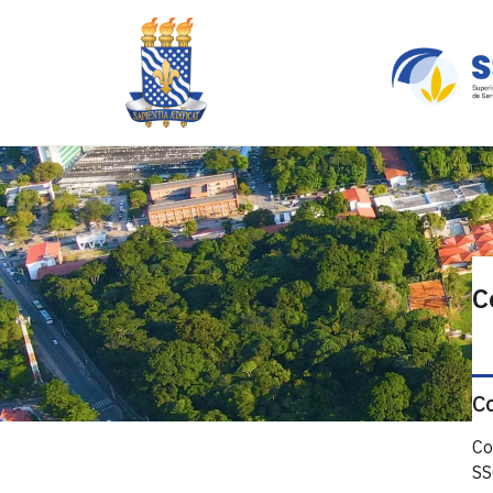
C
C
Co
S