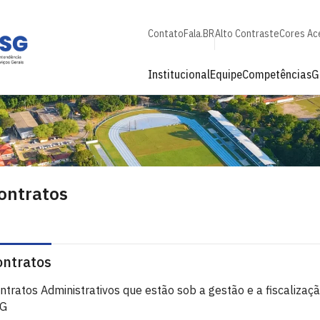
Contato
Fala.BR
Alto Contraste
Cores Ac
Institucional
Equipe
Competências
G
ontratos
ontratos
ntratos Administrativos que estão sob a gestão e a fiscalizaç
SG