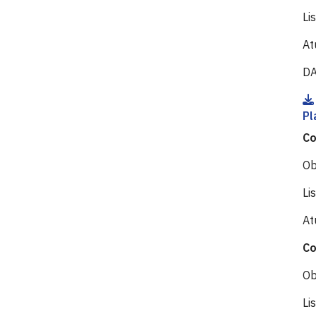
Li
At
D
Pl
Co
Ob
Li
At
Co
Ob
Li