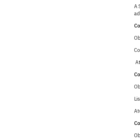
A 
ad
Co
Ob
Co
At
Co
Ob
Li
At
Co
Ob