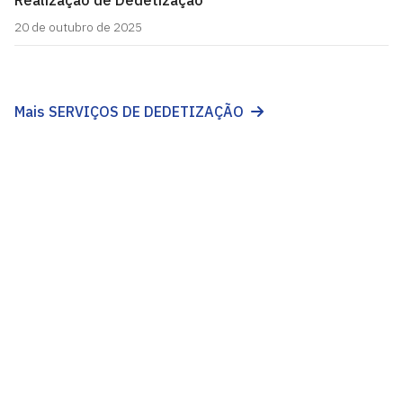
20 de outubro de 2025
Mais SERVIÇOS DE DEDETIZAÇÃO
Superintendência de Serviços Gerais
Cidade Universitária, João Pessoa - Paraíba
CEP: 58.051-900
Telefone: +55 (83) 3216-7200
Horário de Atendimento: 07:00 às 16:00