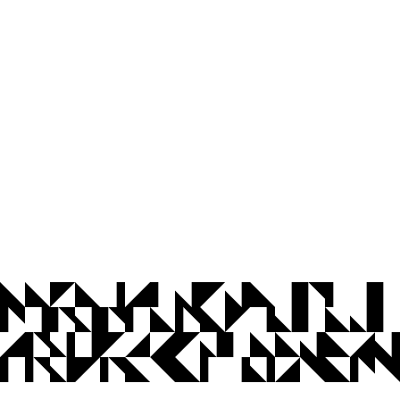
© 2026 Universidade Federal da Paraíba.
Ouvidoria
Acesso à Informação
CoMu
Acessibilidade
Dados Abertos UFPB
Privacidade e Proteção de Dados