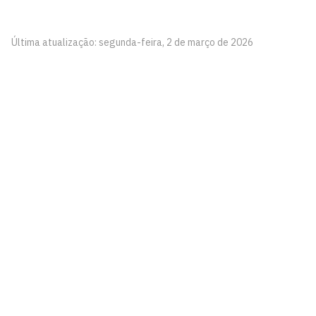
Última atualização: segunda-feira, 2 de março de 2026
Agencia de Cooperação Internacional
Cidade Universitária, João Pessoa - Paraíba
CEP: 58.051-900
Telefone: +55 (83) 3216-7200