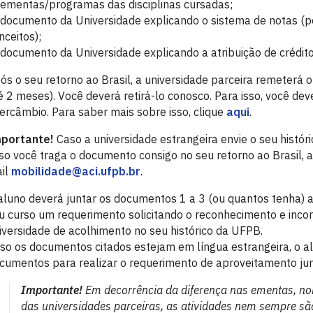
 ementas/programas das disciplinas cursadas;
 documento da Universidade explicando o sistema de notas (por
nceitos);
 documento da Universidade explicando a atribuição de crédito
ós o seu retorno ao Brasil, a universidade parceira remeterá o 
é 2 meses). Você deverá retirá-lo conosco. Para isso, você dev
tercâmbio. Para saber mais sobre isso, clique
aqui
.
portante!
Caso a universidade estrangeira envie o seu histór
so você traga o documento consigo no seu retorno ao Brasil, 
il
mobilidade@aci.ufpb.br
.
aluno deverá juntar os documentos 1 a 3 (ou quantos tenha) a
u curso um requerimento solicitando o reconhecimento e incorp
iversidade de acolhimento no seu histórico da UFPB.
so os documentos citados estejam em língua estrangeira, o al
cumentos para realizar o requerimento de aproveitamento ju
Importante!
Em decorrência da diferença nas ementas, no
das universidades parceiras, as atividades nem sempre são