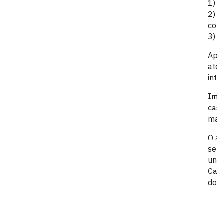
1)
2)
co
3)
Ap
at
in
Im
ca
ma
O 
se
un
Ca
do