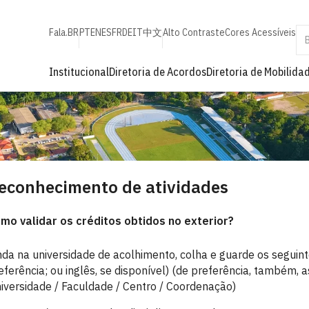
Fala.BR
PT
EN
ES
FR
DE
IT
中文
Alto Contraste
Cores Acessíveis
Institucional
Diretoria de Acordos
Diretoria de Mobilida
econhecimento de atividades
mo validar os créditos obtidos no exterior?
nda na universidade de acolhimento, colha e guarde os segui
eferência; ou inglês, se disponível) (de preferência, também,
iversidade / Faculdade / Centro / Coordenação)