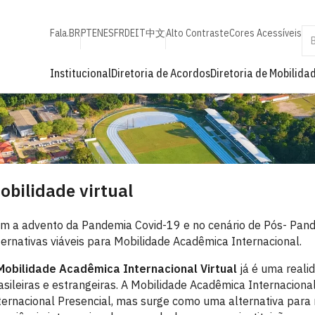
Fala.BR
PT
EN
ES
FR
DE
IT
中文
Alto Contraste
Cores Acessíveis
Institucional
Diretoria de Acordos
Diretoria de Mobilida
obilidade virtual
m a advento da Pandemia Covid-19 e no cenário de Pós- Pand
ternativas viáveis para Mobilidade Acadêmica Internacional.
Mobilidade Acadêmica Internacional Virtual
já é uma reali
asileiras e estrangeiras. A Mobilidade Acadêmica Internaciona
ternacional Presencial, mas surge como uma alternativa para 