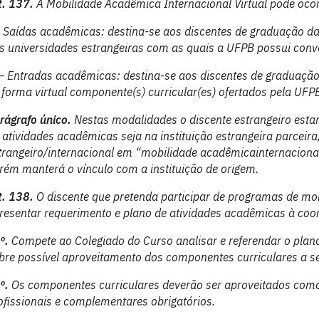
t. 137.
A Mobilidade Acadêmica Internacional Virtual pode oco
– Saídas acadêmicas: destina-se aos discentes de graduação d
s universidades estrangeiras com as quais a UFPB possui conv
 – Entradas acadêmicas: destina-se aos discentes de graduação
 forma virtual componente(s) curricular(es) ofertados pela UFP
rágrafo único.
Nestas modalidades o discente estrangeiro est
 atividades acadêmicas seja na instituição estrangeira parceir
trangeiro/internacional em “mobilidade acadêmicainternaciona
rém manterá o vínculo com a instituição de origem.
t. 138.
O discente que pretenda participar de programas de mob
resentar requerimento e plano de atividades acadêmicas à coo
º.
Compete ao Colegiado do Curso analisar e referendar o plano
bre possível aproveitamento dos componentes curriculares a 
º.
Os componentes curriculares deverão ser aproveitados com
ofissionais e complementares obrigatórios.