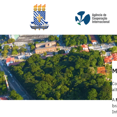
M
Co
al
A
br
In