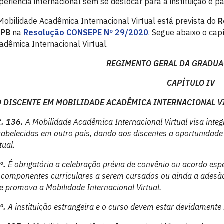
periência internacional sem se deslocar para a instituição e pa
Mobilidade Acadêmica Internacional Virtual está prevista do
R
FPB
na
Resolução CONSEPE Nº 29/2020
. Segue abaixo o cap
adêmica Internacional Virtual.
REGIMENTO GERAL DA GRADUA
CAPÍTULO IV
 DISCENTE EM MOBILIDADE ACADÊMICA INTERNACIONAL V
t. 136.
A Mobilidade Acadêmica Internacional Virtual visa integ
tabelecidas em outro país, dando aos discentes a oportunidad
tual.
º.
É obrigatória a celebração prévia de convênio ou acordo espe
 componentes curriculares a serem cursados ou ainda a adesão
e promova a Mobilidade Internacional Virtual.
º.
A instituição estrangeira e o curso devem estar devidament