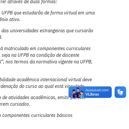
rrer através de duas formas:
a UFPB que estudarão de forma virtual em uma
ênio ativo.
 das universidades estrangeiras que cursarão
B.
ará matriculado em componentes curriculares
a, seja na UFPB na condição de discente
l”, nos termos da normativa vigente na UFPB,
ilidade acadêmica internacional virtual deve
rdenação do curso ao qual está vinculado.
 de atividades acadêmicas, emitir parecer
serem cursados.
o componentes curriculares básicos