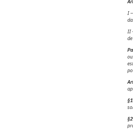
Ar
I 
da
II
de
Pa
ou
es
po
Ar
ap
§1
so
§2
pr