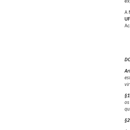
ex
A 
U
Ac
DO
Ar
es
vir
§1
os
qu
§2