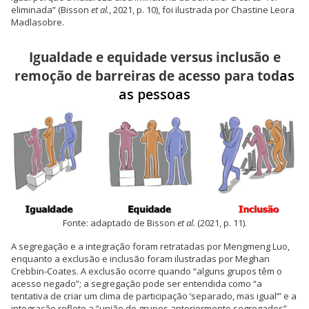
eliminada” (Bisson
et al.
, 2021, p. 10), foi ilustrada por Chastine Leora
Madlasobre.
Igualdade e equidade versus inclusão e
remoção de barreiras de acesso para tod
as
as pessoas
Fonte: adaptado de Bisson
et al.
(2021, p. 11).
A segregação e a integração foram retratadas por Mengmeng Luo,
enquanto a exclusão e inclusão foram ilustradas por Meghan
Crebbin-Coates. A exclusão ocorre quando “alguns grupos têm o
acesso negado”; a segregação pode ser entendida como “a
tentativa de criar um clima de participação ‘separado, mas igual’” e a
integração reflete a “união de grupos anteriormente segregados”