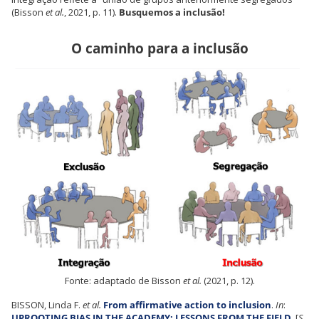
(Bisson
et al.
, 2021, p. 11).
Busquemos a inclusão!
O caminho para a inclusão
Fonte: adaptado de Bisson
et al.
(2021, p. 12).
BISSON, Linda F.
et al.
From affirmative action to inclusion
.
In
:
UPROOTING BIAS IN THE ACADEMY: LESSONS FROM THE FIELD
. [
S.