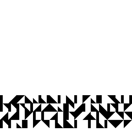
© 2026 Universidade Federal da Paraíba.
Ouvidoria
Acesso à Informação
CoMu
Acessibilidade
Dados Abertos UFPB
Privacidade e Proteção de Dados