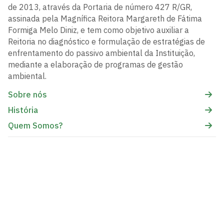
de 2013, através da Portaria de número 427 R/GR,
assinada pela Magnífica Reitora Margareth de Fátima
Formiga Melo Diniz, e tem como objetivo auxiliar a
Reitoria no diagnóstico e formulação de estratégias de
enfrentamento do passivo ambiental da Instituição,
mediante a elaboração de programas de gestão
ambiental.
Sobre nós
História
Quem Somos?
Comissão de Gestão Ambiental - CGA
Centro de Vivências - Campus I, Ao lado do RU
Cidade Universitária, João Pessoa - Paraíba
CEP: 58.051-900