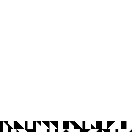
© 2026 Universidade Federal da Paraíba.
Ouvidoria
Acesso à Informação
CoMu
Acessibilidade
Dados Abertos UFPB
Privacidade e Proteção de Dados