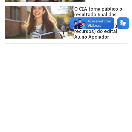
O CIA torna público o
resultado final das
análises
socioeconômicas (pós
recursos) do edital
Aluno Apoiador
Comitê de Inclusão e Acessibilidade - CIA
1º andar da Reitoria - Campus I
Cidade Universitária, João Pessoa - Paraíba
CEP: 58.051-900
Telefone: +55 (83) 3216-7379
Atendimento presencial: segunda à sexta-feira, 7h às
17h