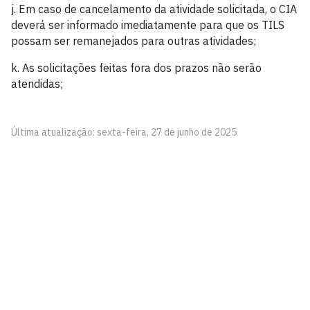
j. Em caso de cancelamento da atividade solicitada, o CIA
deverá ser informado imediatamente para que os TILS
possam ser remanejados para outras atividades;
k. As solicitações feitas fora dos prazos não serão
atendidas;
Última atualização: sexta-feira, 27 de junho de 2025
Comitê de Inclusão e Acessibilidade - CIA
1º andar da Reitoria - Campus I
Cidade Universitária, João Pessoa - Paraíba
CEP: 58.051-900
Telefone: +55 (83) 3216-7379
Atendimento presencial: segunda à sexta-feira, 7h às