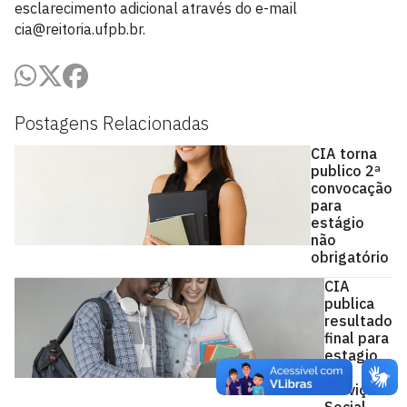
esclarecimento adicional através do e-mail
cia@reitoria.ufpb.br.
Postagens Relacionadas
CIA torna
publico 2ª
convocação
para
estágio
não
obrigatório
CIA
publica
resultado
final para
estagio
em
Serviço