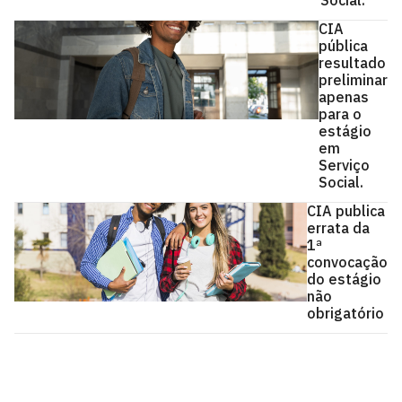
Social.
CIA
pública
resultado
preliminar
apenas
para o
estágio
em
Serviço
Social.
CIA publica
errata da
1ª
convocação
do estágio
não
obrigatório