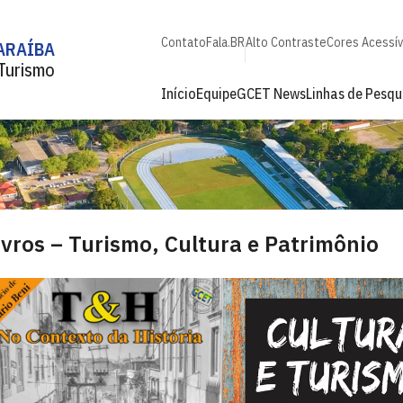
Contato
Fala.BR
Alto Contraste
Cores Acessív
ARAÍBA
 Turismo
Início
Equipe
GCET News
Linhas de Pesqu
ivros – Turismo, Cultura e Patrimônio