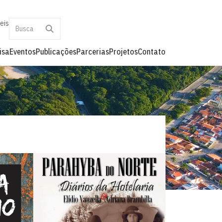
eis
isa
Eventos
Publicações
Parcerias
Projetos
Contato