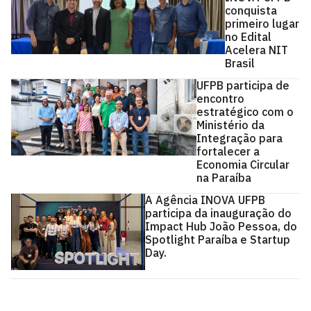
conquista
primeiro lugar
no Edital
Acelera NIT
Brasil
UFPB participa de
encontro
estratégico com o
Ministério da
Integração para
fortalecer a
Economia Circular
na Paraíba
A Agência INOVA UFPB
participa da inauguração do
Impact Hub João Pessoa, do
Spotlight Paraíba e Startup
Day.