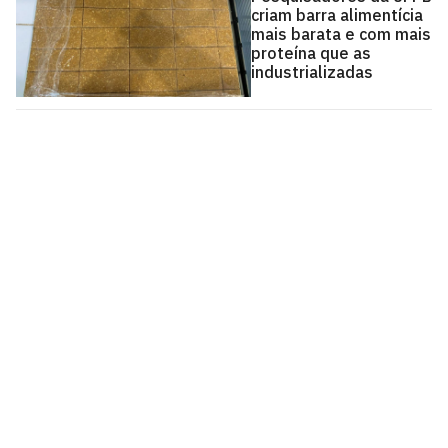
criam barra alimentícia
mais barata e com mais
proteína que as
industrializadas
Agência UFPB de Inovação Tecnológica
Cidade Universitária, João Pessoa - Paraíba
CEP: 58.051-900
Telefone: +55 (83) 3216-7558
Horário de Atendimento: 8:00 às 12:00 às 13:00 às
17:00
Contato