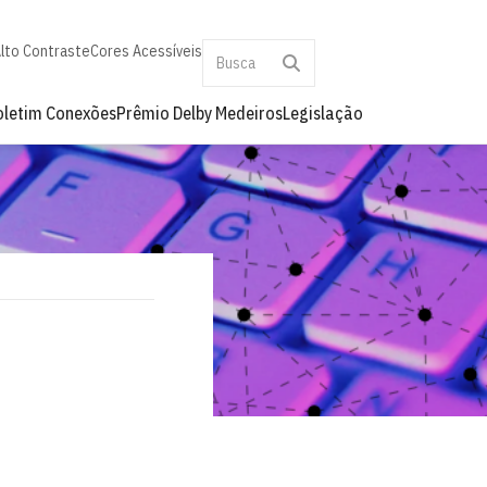
lto Contraste
Cores Acessíveis
oletim Conexões
Prêmio Delby Medeiros
Legislação