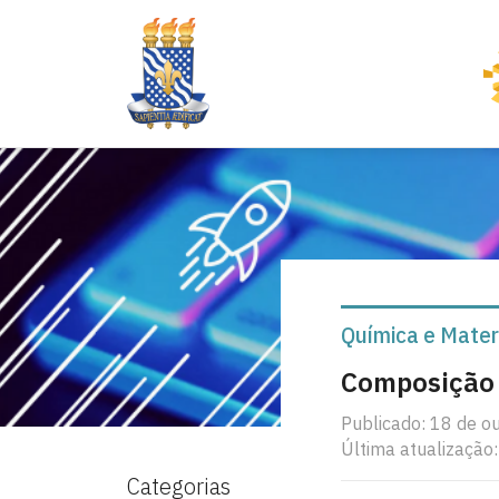
Química e Mater
Composição 
Publicado: 18 de o
Última atualização:
Categorias