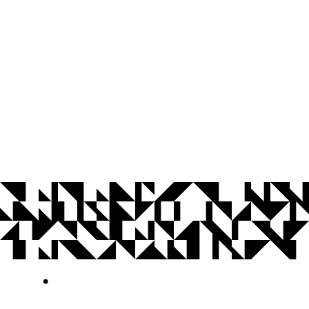
© 2026 Universidade Federal da Paraíba.
Ouvidoria
Acesso à Informação
CoMu
Acessibilidade
Dados Abertos UFPB
Privacidade e Proteção de Dados
Acesso à
Informação