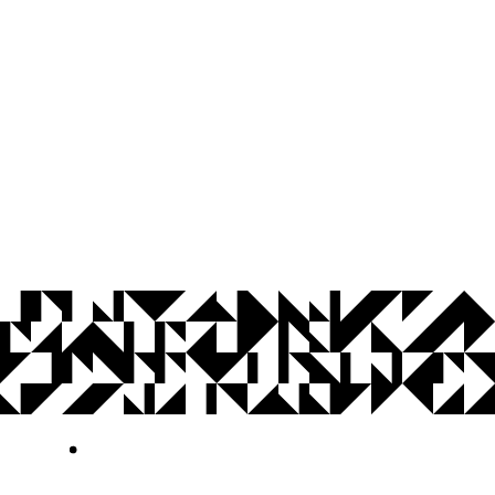
© 2026 Universidade Federal da Paraíba.
Ouvidoria
Acesso à Informação
CoMu
Acessibilidade
Dados Abertos UFPB
Privacidade e Proteção de Dados
Acesso à
Informação