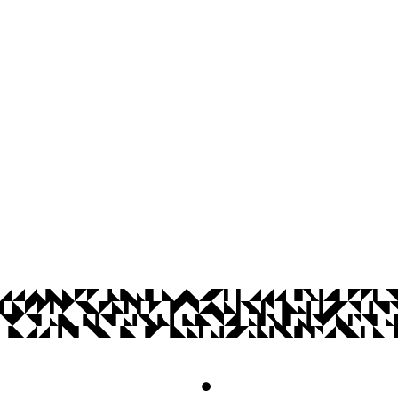
Agência UFPB de Inovação Tecnológi
Cidade Universitária, João Pessoa - Para
CEP: 58.051-900
Telefone: +55 (83) 3216-7558
Horário de Atendimento: 8:00 às 12:00 
Contato
© 2026 Universidade Federal da Paraíba.
Acesso à