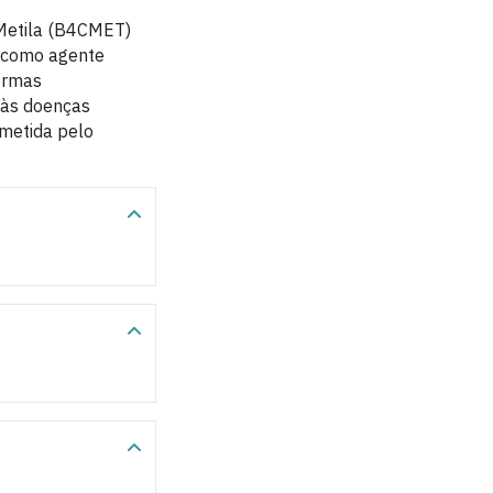
 Metila (B4CMET)
o como agente
formas
o às doenças
ometida pelo