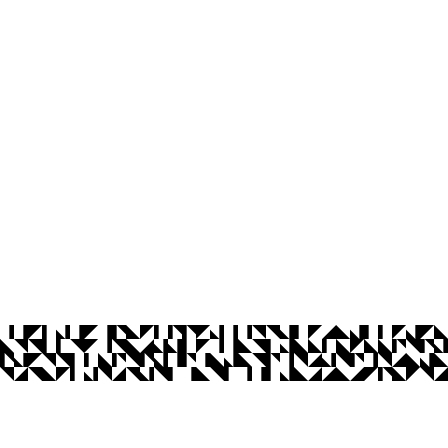
ca
íba
às 13:00 às 17:00
Ouvidoria
Acesso à Informação
CoMu
Acessibilidade
Dad