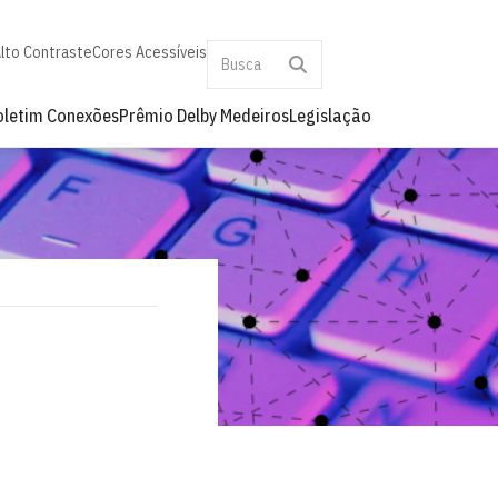
lto Contraste
Cores Acessíveis
oletim Conexões
Prêmio Delby Medeiros
Legislação