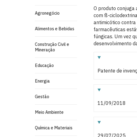
O produto conjuga 
Agronegócio
com ß-ciclodextrin
antimicótico contr
Alimentos e Bebidas
farmacêuticas estáv
fúngicas. Um vez q
desenvolvimento da 
Construção Civil e
Mineração
Educação
Patente de inven
Energia
Gestão
11/09/2018
Meio Ambiente
Química e Materiais
29/07/2025