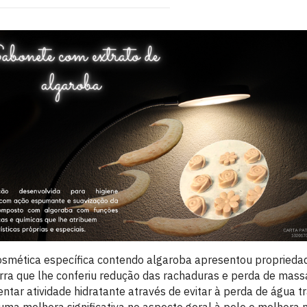
smética específica contendo algaroba apresentou propriedad
ra que lhe conferiu redução das rachaduras e perda de mass
ntar atividade hidratante através de evitar à perda de água 