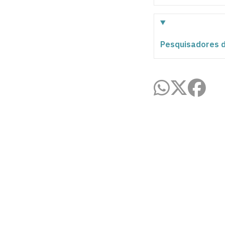
Pesquisadores d
Agência UFPB de Inovação Tecnológi
Cidade Universitária, João Pessoa - Para
CEP: 58.051-900
Telefone: +55 (83) 3216-7558
Horário de Atendimento: 8:00 às 12:00 