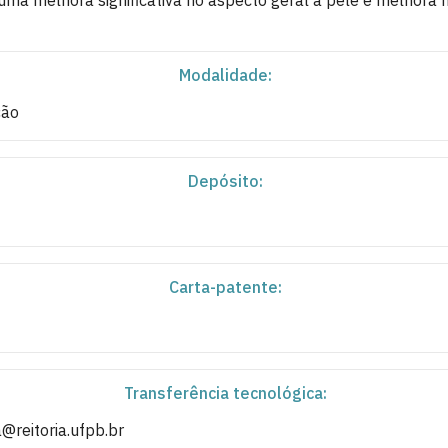
ma melhora significativa no aspecto geral à pele e melhora n
Modalidade:
ção
Depósito:
Carta-patente:
Transferência tecnológica:
@reitoria.ufpb.br