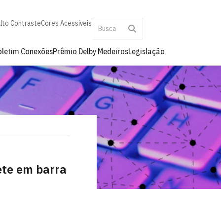
lto Contraste
Cores Acessíveis
oletim Conexões
Prêmio Delby Medeiros
Legislação
ete em barra