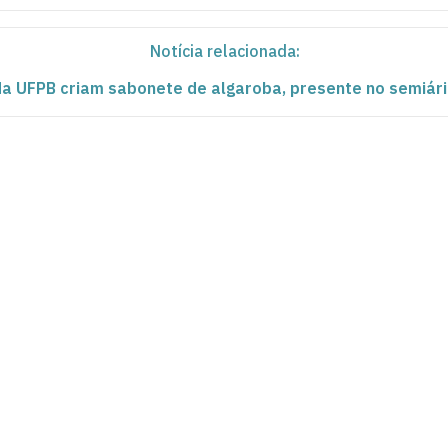
Notícia relacionada:
a UFPB criam sabonete de algaroba, presente no semiári
ca
íba
às 13:00 às 17:00